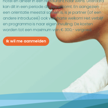
hotel en dineer in een restaurant naar wens. Uiteraard
kan dit in een periode die jou uitkomt. En aangezien
een oriëntatie meestal samen is, is je partner (of een
andere introduceé) ook van harte welkom! Het verblijf
en programma is naar eigen invulling. De kosten
worden tot een maximum van € 300,- vergoed.
Ik wil me aanmelden