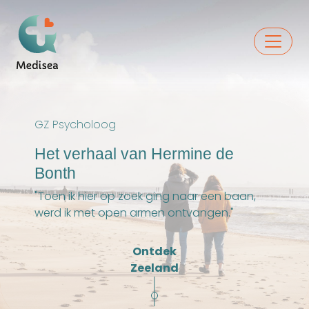
GZ Psycholoog
Het verhaal van Hermine de
Bonth
"Toen ik hier op zoek ging naar een baan,
werd ik met open armen ontvangen."
Ontdek
Zeeland