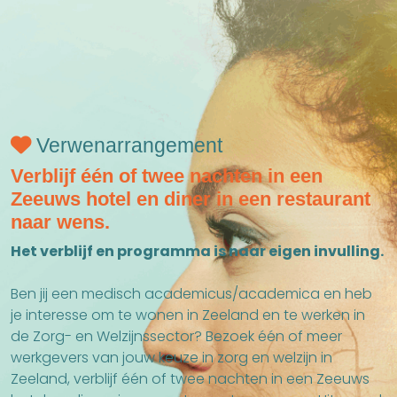
Verwenarrangement
Verblijf één of twee nachten in een
Zeeuws hotel en diner in een restaurant
naar wens.
Het verblijf en programma is naar eigen invulling.
Ben jij een medisch academicus/academica en heb
je interesse om te wonen in Zeeland en te werken in
de Zorg- en Welzijnssector? Bezoek één of meer
werkgevers van jouw keuze in zorg en welzijn in
Zeeland, verblijf één of twee nachten in een Zeeuws