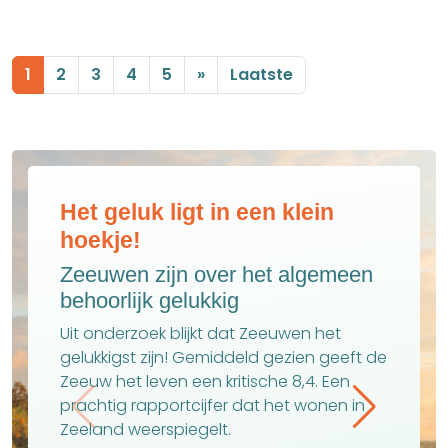
1
2
3
4
5
»
Laatste
Ontdek de voordelen van d
Zeeuwse steden
n
Ervaar Zeeland in de lente
Van activiteiten voor buitenliefhebbers,
tot leuke evenementen en culinair
genieten.
t de
n