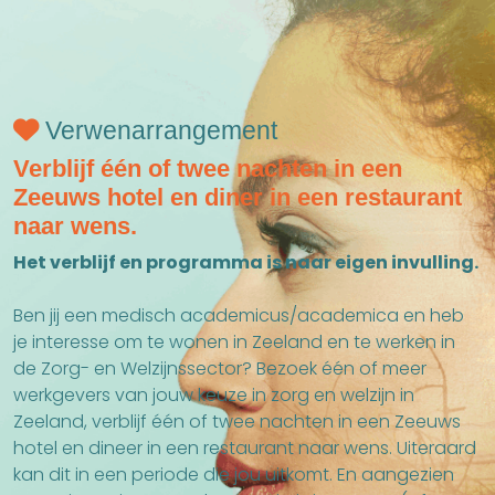
Verwenarrangement
Verblijf één of twee nachten in een
Zeeuws hotel en diner in een restaurant
naar wens.
Het verblijf en programma is naar eigen invulling.
Ben jij een medisch academicus/academica en heb
je interesse om te wonen in Zeeland en te werken in
de Zorg- en Welzijnssector? Bezoek één of meer
werkgevers van jouw keuze in zorg en welzijn in
Zeeland, verblijf één of twee nachten in een Zeeuws
hotel en dineer in een restaurant naar wens. Uiteraard
kan dit in een periode die jou uitkomt. En aangezien