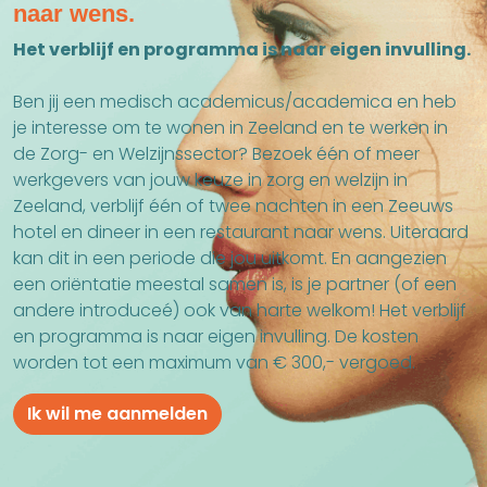
naar wens.
Het verblijf en programma is naar eigen invulling.
Ben jij een medisch academicus/academica en heb
je interesse om te wonen in Zeeland en te werken in
de Zorg- en Welzijnssector? Bezoek één of meer
werkgevers van jouw keuze in zorg en welzijn in
Zeeland, verblijf één of twee nachten in een Zeeuws
hotel en dineer in een restaurant naar wens. Uiteraard
kan dit in een periode die jou uitkomt. En aangezien
een oriëntatie meestal samen is, is je partner (of een
andere introduceé) ook van harte welkom! Het verblijf
en programma is naar eigen invulling. De kosten
worden tot een maximum van € 300,- vergoed.
Ik wil me aanmelden