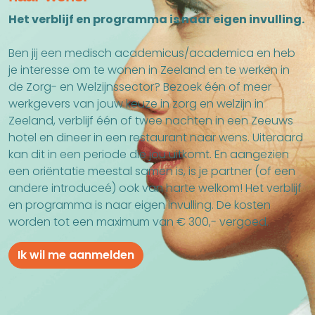
Het verblijf en programma is naar eigen invulling.
Ben jij een medisch academicus/academica en heb
je interesse om te wonen in Zeeland en te werken in
de Zorg- en Welzijnssector? Bezoek één of meer
werkgevers van jouw keuze in zorg en welzijn in
Zeeland, verblijf één of twee nachten in een Zeeuws
hotel en dineer in een restaurant naar wens. Uiteraard
kan dit in een periode die jou uitkomt. En aangezien
een oriëntatie meestal samen is, is je partner (of een
andere introduceé) ook van harte welkom! Het verblijf
en programma is naar eigen invulling. De kosten
worden tot een maximum van € 300,- vergoed.
Ik wil me aanmelden