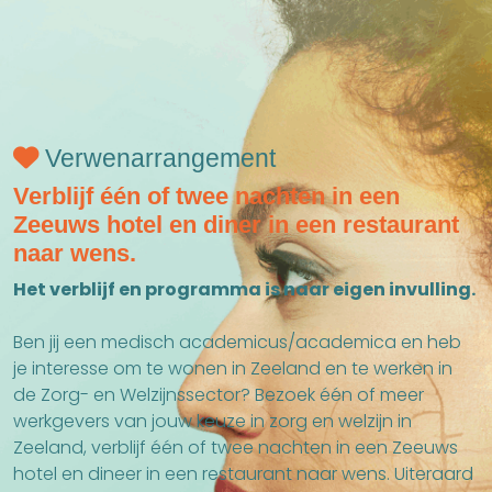
Verwenarrangement
Verblijf één of twee nachten in een
Zeeuws hotel en diner in een restaurant
naar wens.
Het verblijf en programma is naar eigen invulling.
Ben jij een medisch academicus/academica en heb
je interesse om te wonen in Zeeland en te werken in
de Zorg- en Welzijnssector? Bezoek één of meer
werkgevers van jouw keuze in zorg en welzijn in
Zeeland, verblijf één of twee nachten in een Zeeuws
hotel en dineer in een restaurant naar wens. Uiteraard