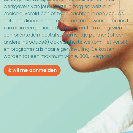
werkgevers van jouw keuze in zorg en welzijn in
Zeeland, verblijf één of twee nachten in een Zeeuws
hotel en dineer in een restaurant naar wens. Uiteraard
kan dit in een periode die jou uitkomt. En aangezien
een oriëntatie meestal samen is, is je partner (of een
andere introduceé) ook van harte welkom! Het verblijf
en programma is naar eigen invulling. De kosten
worden tot een maximum van € 300,- vergoed.
Ik wil me aanmelden