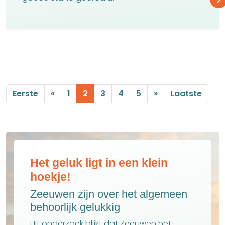
Eerste
«
1
2
3
4
5
»
Laatste
Ontdek de voordelen van de
Zeeuwse steden
Ervaar Zeeland in de lente
Van activiteiten voor buitenliefhebbers,
tot leuke evenementen en culinair